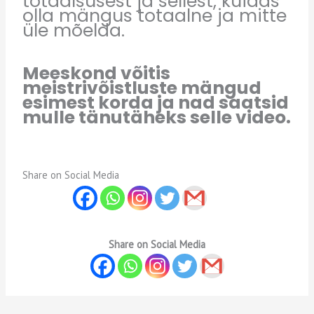
totaalsusest ja sellest, kuidas
olla m
ä
ngus totaalne ja mitte
ü
le m
õ
elda.
Meeskond võitis
meistrivõistluste mängud
esimest korda ja nad saatsid
mulle tänutäheks selle video.
Share on Social Media
Share on Social Media