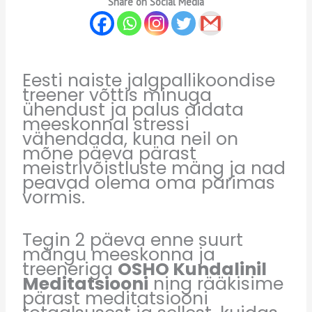
Share on Social Media
Eesti naiste jalgpallikoondise
treener v
õ
ttis minuga
ü
hendust ja palus aidata
meeskonnal stressi
v
ä
hendada, kuna neil on
m
õ
ne p
ä
eva p
ä
rast
meistriv
õ
istluste m
ä
ng ja nad
peavad olema oma parimas
vormis.
Tegin 2 p
ä
eva enne suurt
m
ä
ngu meeskonna ja
treeneriga
OSHO Kundalinil
Meditatsiooni
ning r
ää
kisime
p
ä
rast meditatsiooni