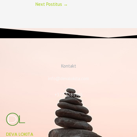
Next Postitus
→
Kontakt
info@devalokita.com
+372 5281585
DEVA LOKITA